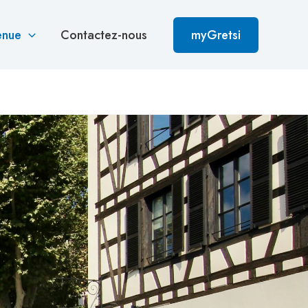
enue
Contactez-nous
myGretsi