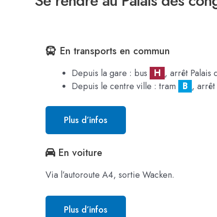
Se rendre au Palais des con
En transports en commun
Depuis la gare : bus
_
H
_
, arrêt Palais
Depuis le centre ville : tram
_
B
_
, arrê
Plus d’infos
En voiture
Via l’autoroute A4, sortie Wacken.
Plus d’infos