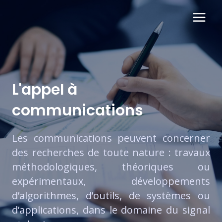
L'appel à
communications
Les communications peuvent concerner
des recherches de toute nature : travaux
méthodologiques, théoriques ou
expérimentaux, développements
d’algorithmes, d’outils, de systèmes ou
d’applications, dans le domaine du signal