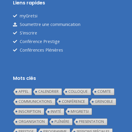
Liens rapides
myGretsi
Soumettre une communication
S'inscrire
Conférence Prestige
Conférences Plénières
Mots clés
APPEL
CALENDRIER
COLLOQUE
COMITE
CONFÉRENCE
COMMUNICATIONS
GRENOBLE
INSCRIPTION
MYGRETSI
INVITÉ
ORGANISATION
PLÉNIÈRE
PRESENTATION
PRESTIGE
PROGRAMME
SESSIONS SPÉCIALES