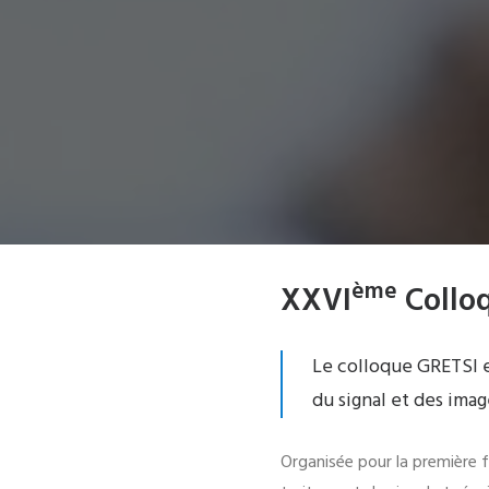
ème
XXVI
Colloq
Le colloque GRETSI 
du signal et des imag
Organisée pour la première f