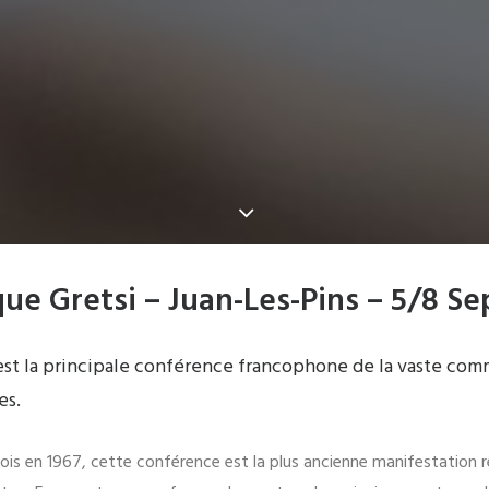
ue Gretsi – Juan-Les-Pins – 5/8 S
est la principale conférence francophone de la vaste co
es.
ois en 1967, cette conférence est la plus ancienne manifestation 