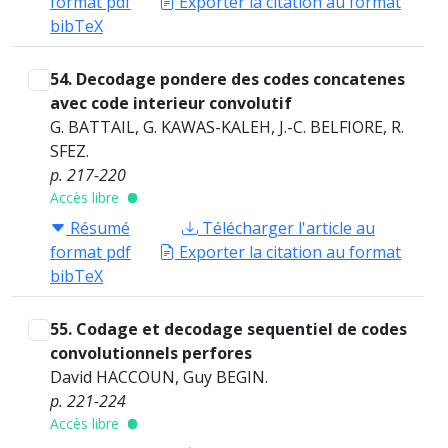
format pdf
Exporter la citation au format
bibTeX
54. Decodage pondere des codes concatenes
avec code interieur convolutif
G. BATTAIL, G. KAWAS-KALEH, J.-C. BELFIORE, R.
SFEZ.
p. 217-220
Accès libre
Résumé
Télécharger l'article au
format pdf
Exporter la citation au format
bibTeX
55. Codage et decodage sequentiel de codes
convolutionnels perfores
David HACCOUN, Guy BEGIN.
p. 221-224
Accès libre