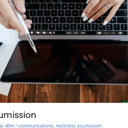
oumission
Par
d0m
/
communications
,
myGretsi
,
soumission