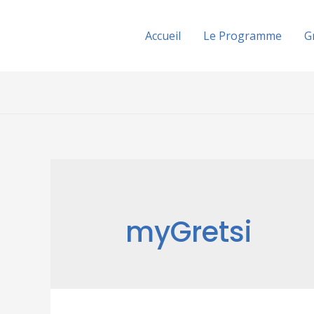
Accueil
Le Programme
G
myGretsi