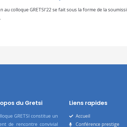
 au colloque GRETSI’22 se fait sous la forme de la soumiss
.
ropos du Gretsi
Liens rapides
lloque GRETSI constitue un
Accueil
nt de rencontre convivial
Conférence prestige