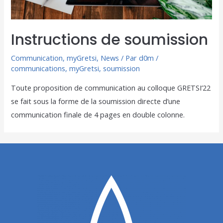
Instructions de soumission
Communication
,
myGretsi
,
News
/ Par
d0m
/
communications
,
myGretsi
,
soumission
Toute proposition de communication au colloque GRETSI’22
se fait sous la forme de la soumission directe d’une
communication finale de 4 pages en double colonne.